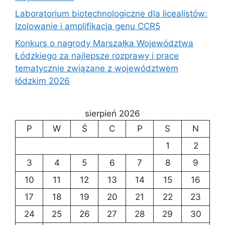
Laboratorium biotechnologiczne dla licealistów:
Izolowanie i amplifikacja genu CCR5
Konkurs o nagrody Marszałka Województwa
Łódzkiego za najlepsze rozprawy i prace
tematycznie związane z województwem
łódzkim 2026
sierpień 2026
P
W
Ś
C
P
S
N
1
2
3
4
5
6
7
8
9
10
11
12
13
14
15
16
17
18
19
20
21
22
23
24
25
26
27
28
29
30