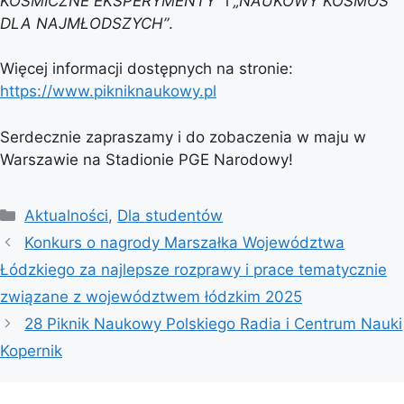
KOSMICZNE EKSPERYMENTY”
i
„NAUKOWY KOSMOS
DLA NAJMŁODSZYCH”
.
Więcej informacji dostępnych na stronie:
https://www.pikniknaukowy.pl
Serdecznie zapraszamy i do zobaczenia w maju w
Warszawie na Stadionie PGE Narodowy!
Kategorie
Aktualności
,
Dla studentów
Konkurs o nagrody Marszałka Województwa
Łódzkiego za najlepsze rozprawy i prace tematycznie
związane z województwem łódzkim 2025
28 Piknik Naukowy Polskiego Radia i Centrum Nauki
Kopernik