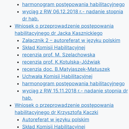
harmonogram postępowania habilitacyjnego
wyciąg z RW 06.12.2018 r.- nadanie stopnia
dr hab.
Wniosek o przeprowadzenie postępowania
habilitacyjnego dr Jacka Kasznickiego
Załacznik 2 – autoreferat w języku polskim
Skład Komisji Habilitacyjnej
recenzja prof. M. Szelachowska
recenzja prof. K.Kotulska-Jóźwiak
recenzja doc. B.Matyjaszek-Matuszek
Uchwała Komisji Habilitacyjnej
harmonogram postępowania habilitacyjnego
wyciąg z RW 15.11.2018 r.- nadanie stopnia dr
hab.
Wniosek o przeprowadzenie postępowania
habilitacyjnego dr Krzysztofa Kaczki
Autoreferat w języku polskim
Skład Komisji Habilitacyjnej