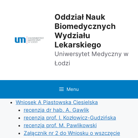
Przejdź
do
Oddział Nauk
treści
Biomedycznych
Wydziału
Lekarskiego
Uniwersytet Medyczny w
Łodzi
Menu
Wniosek A Piastowska Ciesielska
recenzja dr hab. A. Gawlik
recenzja prof. I. Kozłowicz-Gudzińska
recenzja prof. M. Pawlikowski
Załącznik nr 2 do Wniosku o wszczęcie