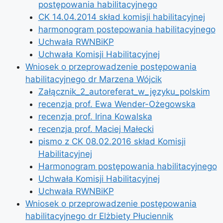
postępowania habilitacyjnego
CK 14.04.2014 skład komisji habilitacyjnej
harmonogram postepowania habilitacyjnego
Uchwała RWNBiKP
Uchwała Komisji Habilitacyjnej
Wniosek o przeprowadzenie postępowania
habilitacyjnego dr Marzena Wójcik
Załącznik_2_autoreferat_w_języku_polskim
recenzja prof. Ewa Wender-Ożegowska
recenzja prof. Irina Kowalska
recenzja prof. Maciej Małecki
pismo z CK 08.02.2016 skład Komisji
Habilitacyjnej
Harmonogram postępowania habilitacyjnego
Uchwała Komisji Habilitacyjnej
Uchwała RWNBiKP
Wniosek o przeprowadzenie postępowania
habilitacyjnego dr Elżbiety Płuciennik