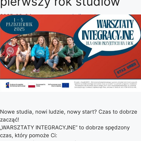
pierwszy rok studiów
2025-09-04
przez
marzena.kalinowska
Nowe studia, nowi ludzie, nowy start? Czas to dobrze
zacząć!
„WARSZTATY INTEGRACYJNE” to dobrze spędzony
czas, który pomoże Ci: