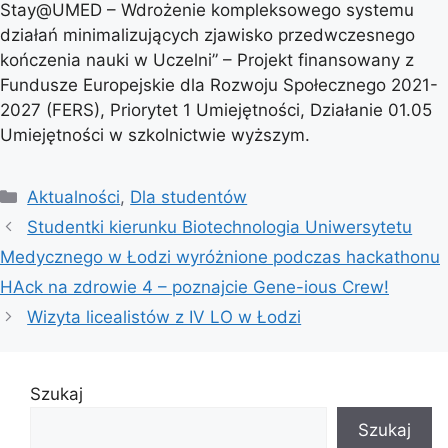
Stay@UMED – Wdrożenie kompleksowego systemu
działań minimalizujących zjawisko przedwczesnego
kończenia nauki w Uczelni” – Projekt finansowany z
Fundusze Europejskie dla Rozwoju Społecznego 2021-
2027 (FERS), Priorytet 1 Umiejętności, Działanie 01.05
Umiejętności w szkolnictwie wyższym.
Kategorie
Aktualności
,
Dla studentów
Studentki kierunku Biotechnologia Uniwersytetu
Medycznego w Łodzi wyróżnione podczas hackathonu
HAck na zdrowie 4 – poznajcie Gene-ious Crew!
Wizyta licealistów z IV LO w Łodzi
Szukaj
Szukaj