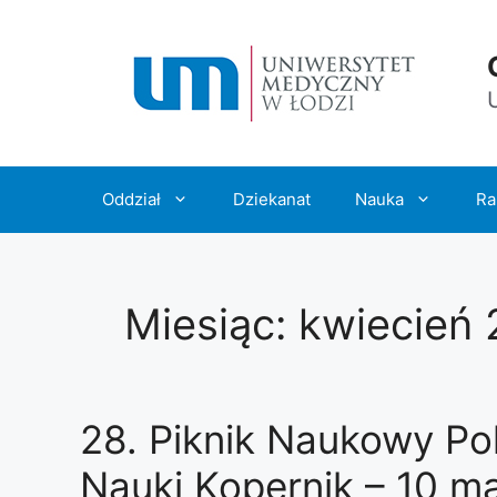
Przejdź
do
treści
Oddział
Dziekanat
Nauka
Ra
Miesiąc:
kwiecień
28. Piknik Naukowy Po
Nauki Kopernik – 10 m