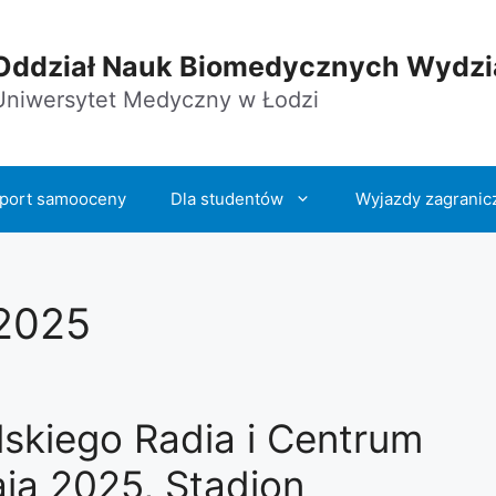
Oddział Nauk Biomedycznych Wydzia
Uniwersytet Medyczny w Łodzi
port samooceny
Dla studentów
Wyjazdy zagranic
 2025
lskiego Radia i Centrum
aja 2025, Stadion