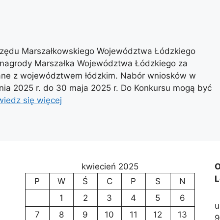
rzędu Marszałkowskiego Województwa Łódzkiego
 o nagrody Marszałka Województwa Łódzkiego za
ązane z województwem łódzkim. Nabór wniosków w
tnia 2025 r. do 30 maja 2025 r. Do Konkursu mogą być
iedz się więcej
kwiecień 2025
O
L
P
W
Ś
C
P
S
N
1
2
3
4
5
6
u
7
8
9
10
11
12
13
9