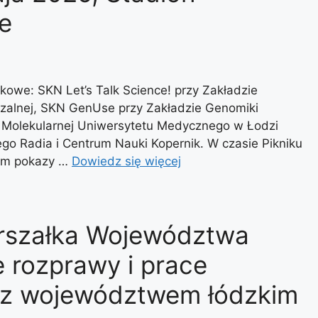
e
owe: SKN Let’s Talk Science! przy Zakładzie
dczalnej, SKN GenUse przy Zakładzie Genomiki
ii Molekularnej Uniwersytetu Medycznego w Łodzi
o Radia i Centrum Nauki Kopernik. W czasie Pikniku
tym pokazy …
Dowiedz się więcej
rszałka Województwa
e rozprawy i prace
 z województwem łódzkim