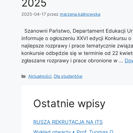
2025
2025-04-17
przez
marzena.kalinowska
Szanowni Państwo, Departament Edukacji U
informuje o ogłoszeniu XXVI edycji Konkursu
najlepsze rozprawy i prace tematycznie zwi
konkursie odbędzie się w terminie od 22 kwie
zgłaszane rozprawy i prace obronione w …
Dow
Kategorie
Aktualności
,
Dla studentów
Ostatnie wpisy
RUSZA REKRUTACJA NA ITS
Wykład otwarty • Prof. Tuomas O.