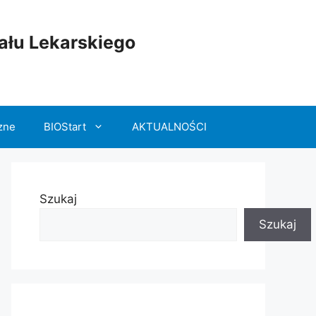
łu Lekarskiego
zne
BIOStart
AKTUALNOŚCI
Szukaj
Szukaj