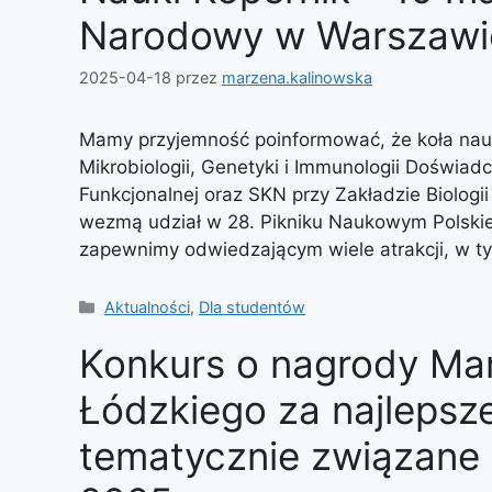
Narodowy w Warszawi
2025-04-18
przez
marzena.kalinowska
Mamy przyjemność poinformować, że koła nauk
Mikrobiologii, Genetyki i Immunologii Doświa
Funkcjonalnej oraz SKN przy Zakładzie Biolog
wezmą udział w 28. Pikniku Naukowym Polskieg
zapewnimy odwiedzającym wiele atrakcji, w 
Kategorie
Aktualności
,
Dla studentów
Konkurs o nagrody Ma
Łódzkiego za najlepsz
tematycznie związane