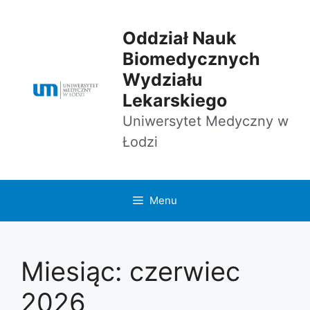
Przejdź
do
Oddział Nauk
treści
Biomedycznych
Wydziału
Lekarskiego
Uniwersytet Medyczny w
Łodzi
Menu
Miesiąc:
czerwiec
2026