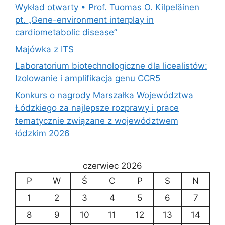
Wykład otwarty • Prof. Tuomas O. Kilpeläinen
pt. „Gene-environment interplay in
cardiometabolic disease”
Majówka z ITS
Laboratorium biotechnologiczne dla licealistów:
Izolowanie i amplifikacja genu CCR5
Konkurs o nagrody Marszałka Województwa
Łódzkiego za najlepsze rozprawy i prace
tematycznie związane z województwem
łódzkim 2026
czerwiec 2026
P
W
Ś
C
P
S
N
1
2
3
4
5
6
7
8
9
10
11
12
13
14