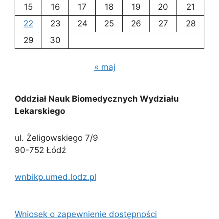
15
16
17
18
19
20
21
22
23
24
25
26
27
28
29
30
« maj
Oddział Nauk Biomedycznych Wydziału
Lekarskiego
ul. Żeligowskiego 7/9
90-752 Łódź
wnbikp.umed.lodz.pl
Wniosek o zapewnienie dostępności