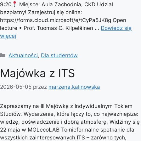
9:20
Miejsce: Aula Zachodnia, CKD Udział
bezpłatny! Zarejestruj się online:
https://forms.cloud.microsoft/e/tCyPa5JK8g Open
lecture • Prof. Tuomas O. Kilpeläinen …
Dowiedz się
więcej
Kategorie
Aktualności
,
Dla studentów
Majówka z ITS
2026-05-05
przez
marzena.kalinowska
Zapraszamy na III Majówkę z Indywidualnym Tokiem
Studiów. Wydarzenie, które łączy to, co najważniejsze:
wiedzę, doświadczenie i dobrą atmosferę. Widzimy się
22 maja w MOLecoLAB To nieformalne spotkanie dla
wszystkich zainteresowanych ITS – zarówno tych,