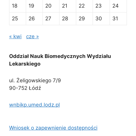
18
19
20
21
22
23
24
25
26
27
28
29
30
31
« kwi
cze »
Oddział Nauk Biomedycznych Wydziału
Lekarskiego
ul. Żeligowskiego 7/9
90-752 Łódź
wnbikp.umed.lodz.pl
Wniosek o zapewnienie dostępności