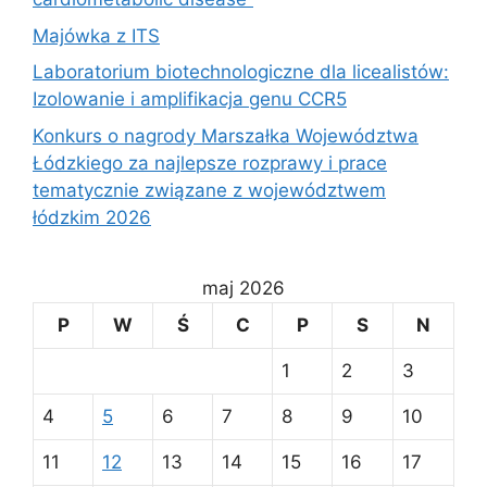
Majówka z ITS
Laboratorium biotechnologiczne dla licealistów:
Izolowanie i amplifikacja genu CCR5
Konkurs o nagrody Marszałka Województwa
Łódzkiego za najlepsze rozprawy i prace
tematycznie związane z województwem
łódzkim 2026
maj 2026
P
W
Ś
C
P
S
N
1
2
3
4
5
6
7
8
9
10
11
12
13
14
15
16
17